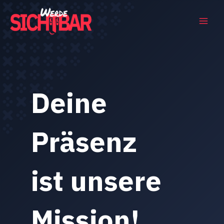
Skip
to
Main
content
Men
Deine
Präsenz
ist unsere
Mission!